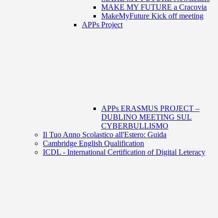
MAKE MY FUTURE a Cracovia
MakeMyFuture Kick off meeting
APPs Project
APPs ERASMUS PROJECT –
DUBLINO MEETING SUL
CYBERBULLISMO
Il Tuo Anno Scolastico all'Estero: Guida
Cambridge English Qualification
ICDL - International Certification of Digital Leteracy