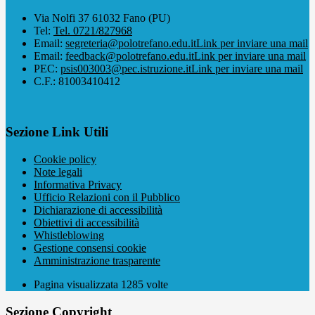
Via Nolfi 37 61032 Fano (PU)
Tel:
Tel. 0721/827968
Email:
segreteria@polotrefano.e​du.it
Link per inviare una mail
Email:
feedback@polotrefano.edu.it
Link per inviare una mail
PEC:
psis003003@pec.istruzione.it
Link per inviare una mail
C.F.: 81003410412
Sezione Link Utili
Cookie policy
Note legali
Informativa Privacy
Ufficio Relazioni con il Pubblico
Dichiarazione di accessibilità
Obiettivi di accessibilità
Whistleblowing
Gestione consensi cookie
Amministrazione trasparente
Pagina visualizzata
1285
volte
Sezione Copyright