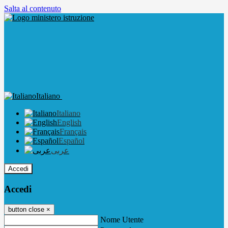
Salta al contenuto
Italiano
Italiano
English
Français
Español
عربى
Accedi
Accedi
button close
×
Nome Utente