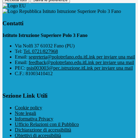
Istituto Istruzione Superiore Polo 3 Fano
Contatti
Istituto Istruzione Superiore Polo 3 Fano
Via Nolfi 37 61032 Fano (PU)
Tel:
Tel. 0721/827968
Email:
segreteria@polotrefano.e​du.it
Link per inviare una mail
Email:
feedback@polotrefano.edu.it
Link per inviare una mail
PEC:
psis003003@pec.istruzione.it
Link per inviare una mail
C.F.: 81003410412
Sezione Link Utili
Cookie policy
Note legali
Informativa Privacy
Ufficio Relazioni con il Pubblico
Dichiarazione di accessibilità
Obiettivi di accessibilità