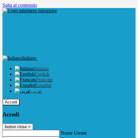
Salta al contenuto
Italiano
Italiano
English
Français
Español
عربى
Accedi
Accedi
button close
×
Nome Utente