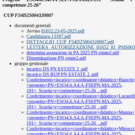
competenze 25-26”
CUP
F54D25004320007
documenti generali
Avviso
81652.23-05-2025.pdf
Candidatura-13397.pdf
DETTAGLIO_CUP_F54D25004320007.pdf
LETTERA_AUTORIZZAZIONE_81652_81_PSIS0030
determina assunzione in PA 2025 PN estate2.pdf
Disseminazione PN estate2.pdf
gruppo gestionale
incarico DS PN ESTATE 2 .pdf
incarico DS RUP PN ESTATE 2 .pdf
Conferimento+incarico+coordinatore+didattico+Bianchi
+progetto+PN+ESO4.6.A4.A-FSEPN-MA-2025-
191+_Scuola+e+competenze+25-26_..pdf
Conferimento+incarico+coordinatore+didattico+Lucarell
+progetto+PN+ESO4.6.A4.A-FSEPN-MA-2025-
191+_Scuola+e+competenze+25-26_..pdf
Conferimento+incarico+coordinatore+didattico+Manna+
+progetto+PN+ESO4.6.A4.A-FSEPN-MA-2025-
191+_Scuola+e+competenze+25-26_..pdf
Conferimento+incarico+coordinatore+didattico+Minucci
+progetto+PN+ESO4.6.A4.A-FSEPN-MA-2025-