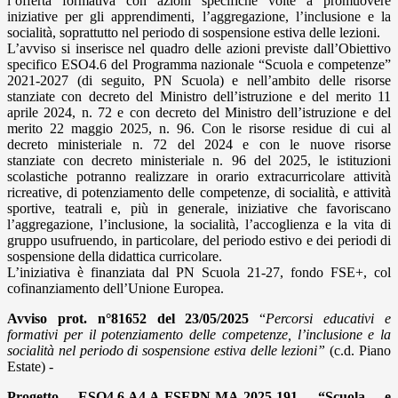
l’offerta formativa con azioni specifiche volte a promuovere
iniziative per gli apprendimenti, l’aggregazione, l’inclusione e la
socialità, soprattutto nel periodo di sospensione estiva delle lezioni.
L’avviso si inserisce nel quadro delle azioni previste dall’Obiettivo
specifico ESO4.6 del Programma nazionale “Scuola e competenze”
2021-2027 (di seguito, PN Scuola) e nell’ambito delle risorse
stanziate con decreto del Ministro dell’istruzione e del merito 11
aprile 2024, n. 72 e con decreto del Ministro dell’istruzione e del
merito 22 maggio 2025, n. 96. Con le risorse residue di cui al
decreto ministeriale n. 72 del 2024 e con le nuove risorse
stanziate con decreto ministeriale n. 96 del 2025, le istituzioni
scolastiche potranno realizzare in orario extracurricolare attività
ricreative, di potenziamento delle competenze, di socialità, e attività
sportive, teatrali e, più in generale, iniziative che favoriscano
l’aggregazione, l’inclusione, la socialità, l’accoglienza e la vita di
gruppo usufruendo, in particolare, del periodo estivo e dei periodi di
sospensione della didattica curricolare.
L’iniziativa è finanziata dal PN Scuola 21-27, fondo FSE+, col
cofinanziamento dell’Unione Europea.
Avviso prot. n°81652 del 23/05/2025
“
Percorsi educativi e
formativi per il potenziamento delle competenze, l’inclusione e la
socialità nel periodo di sospensione estiva delle lezioni”
(c.d. Piano
Estate) -
Progetto ESO4.6.A4.A-FSEPN-MA-2025-191 “Scuola e