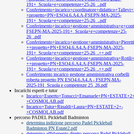
191+_Scuola+e+competenze+25-26_..pdf
Conferimento+incarico+coordinatore+didattico+Tallevi+
+progetto+PN+ESO4.6.A4.A-FSEPN-MA-2025-
191+_Scuola+e+competenze+25-26_..pdf
Conferimento+incarico+gestione+amministrativa+e+co
FSEPN-MA-2025-191+_Scuola+e+competenze+25-
26_.pdf
Conferimento+incarico+gestione+amministrativa+Pieret
++progetto+PN+ESO4.6.A4.A-FSEPN-MA-2025-
191+_Scuola+e+competenze+25-26_.++.pdf
Conferimento+incarico+gestione+amministrativa+Rotili
++progetto+PN+ESO4.6.A4.A-FSEPN-MA-2025-
191+_Scuola+e+competenze+25-26_.++.pdf
Conferimento incarico gestione amministrativa corbelli
roberta progetto PN ESO4.6.A4.A - FSEPN-MA-
2025-191_Scuola e competenze 25_26.pdf
Incarichi esperti e tutor
Incarico+Esperto+Tonucci+Emanuele+PN+ESTATE+2
+COSMOLAB.pdf
Incarico+Tutor+Rinaldi+Laura+PN+ESTATE+2+-
+COSMOLAB.pdf
percorso PADEL Pickleball Badminton
determina indizione percorso Padel Pickleball
Badminton PN Estate2.pdf
determina affidamento diretto percorso Padel Pickleball