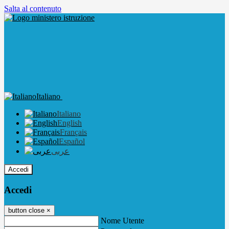
Salta al contenuto
Italiano
Italiano
English
Français
Español
عربى
Accedi
Accedi
button close
×
Nome Utente