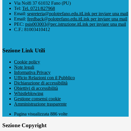
Via Nolfi 37 61032 Fano (PU)
Tel:
Tel. 0721/827968
Email:
segreteria@polotrefano.e​du.it
Link per inviare una mail
Email:
feedback@polotrefano.edu.it
Link per inviare una mail
PEC:
psis003003@pec.istruzione.it
Link per inviare una mail
C.F.: 81003410412
Sezione Link Utili
Cookie policy
Note legali
Informativa Privacy
Ufficio Relazioni con il Pubblico
Dichiarazione di accessibilità
Obiettivi di accessibilità
Whistleblowing
Gestione consensi cookie
Amministrazione trasparente
Pagina visualizzata
886
volte
Sezione Copyright