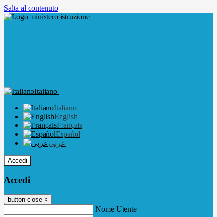
Salta al contenuto
Italiano
Italiano
English
Français
Español
عربى
Accedi
Accedi
button close
×
Nome Utente