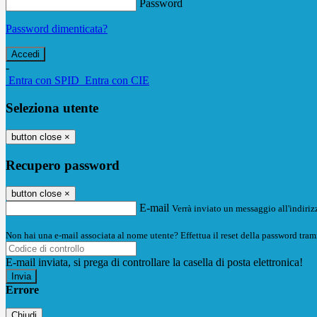
Password
Password dimenticata?
-
Entra con SPID
Entra con CIE
Seleziona utente
button close
×
Recupero password
button close
×
E-mail
Verrà inviato un messaggio all'indirizz
Non hai una e-mail associata al nome utente? Effettua il reset della password tram
E-mail inviata, si prega di controllare la casella di posta elettronica!
Errore
Chiudi