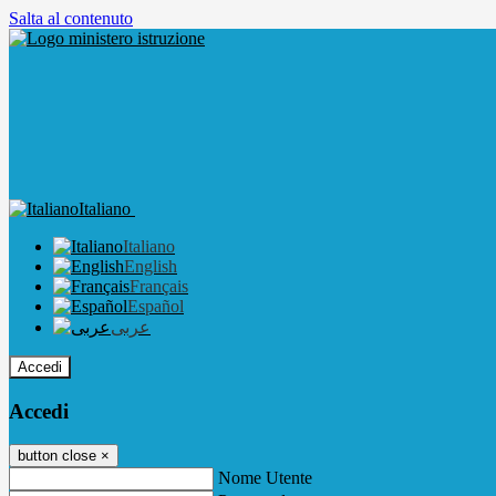
Salta al contenuto
Italiano
Italiano
English
Français
Español
عربى
Accedi
Accedi
button close
×
Nome Utente