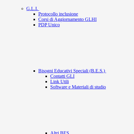
G.L.I.
Protocollo inclusione
Corsi di Aggiornamento GLHI
PDP Unico
Bisogni Educativi Speciali (B.E.S.)
Contatti GLI
Link Utili
Software e Materiali di studio
Altri BES