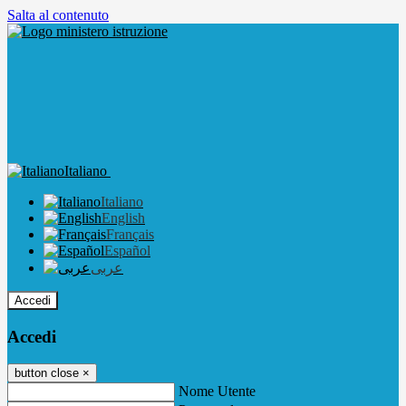
Salta al contenuto
Italiano
Italiano
English
Français
Español
عربى
Accedi
Accedi
button close
×
Nome Utente