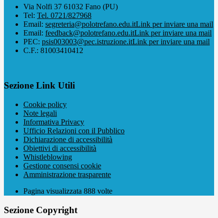
Via Nolfi 37 61032 Fano (PU)
Tel:
Tel. 0721/827968
Email:
segreteria@polotrefano.e​du.it
Link per inviare una mail
Email:
feedback@polotrefano.edu.it
Link per inviare una mail
PEC:
psis003003@pec.istruzione.it
Link per inviare una mail
C.F.: 81003410412
Sezione Link Utili
Cookie policy
Note legali
Informativa Privacy
Ufficio Relazioni con il Pubblico
Dichiarazione di accessibilità
Obiettivi di accessibilità
Whistleblowing
Gestione consensi cookie
Amministrazione trasparente
Pagina visualizzata
888
volte
Sezione Copyright