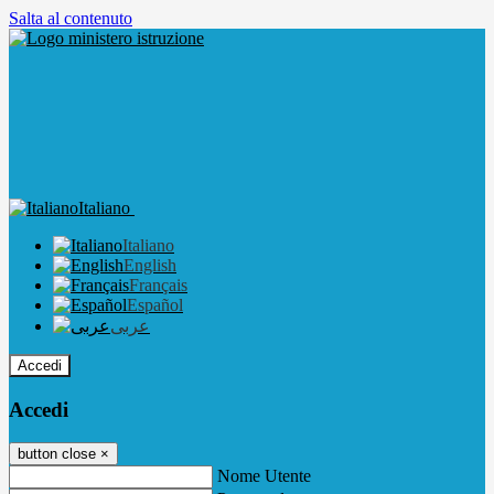
Salta al contenuto
Italiano
Italiano
English
Français
Español
عربى
Accedi
Accedi
button close
×
Nome Utente