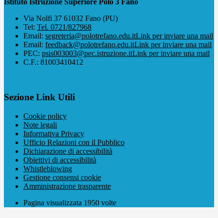
Istituto Istruzione Superiore Polo 3 Fano
Via Nolfi 37 61032 Fano (PU)
Tel:
Tel. 0721/827968
Email:
segreteria@polotrefano.e​du.it
Link per inviare una mail
Email:
feedback@polotrefano.edu.it
Link per inviare una mail
PEC:
psis003003@pec.istruzione.it
Link per inviare una mail
C.F.: 81003410412
Sezione Link Utili
Cookie policy
Note legali
Informativa Privacy
Ufficio Relazioni con il Pubblico
Dichiarazione di accessibilità
Obiettivi di accessibilità
Whistleblowing
Gestione consensi cookie
Amministrazione trasparente
Pagina visualizzata
1950
volte