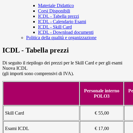
Materiale Didattico
Corsi Disponibili
ICDL - Tabella prezzi
ICDL - Calendario Esami
ICDL - Skill Card
ICDL - Download documenti
Politica della qualità e organizzazione
ICDL - Tabella prezzi
Di seguito il riepilogo dei prezzi per le Skill Card e per gli esami
Nuova ICDL
(gli importi sono comprensivi di IVA).
Personale interno
Pe
POLO3
Skill Card
€ 55,00
Esami ICDL
€ 17,00