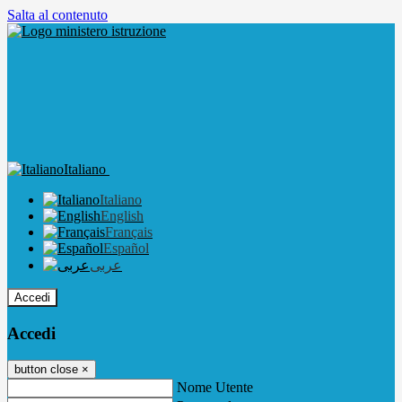
Salta al contenuto
Italiano
Italiano
English
Français
Español
عربى
Accedi
Accedi
button close
×
Nome Utente