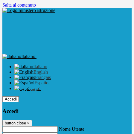
Salta al contenuto
Italiano
Italiano
English
Français
Español
عربى
Accedi
Accedi
button close
×
Nome Utente