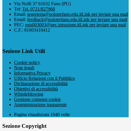
Via Nolfi 37 61032 Fano (PU)
Tel:
Tel. 0721/827968
Email:
segreteria@polotrefano.e​du.it
Link per inviare una mail
Email:
feedback@polotrefano.edu.it
Link per inviare una mail
PEC:
psis003003@pec.istruzione.it
Link per inviare una mail
C.F.: 81003410412
Sezione Link Utili
Cookie policy
Note legali
Informativa Privacy
Ufficio Relazioni con il Pubblico
Dichiarazione di accessibilità
Obiettivi di accessibilità
Whistleblowing
Gestione consensi cookie
Amministrazione trasparente
Pagina visualizzata
1040
volte
Sezione Copyright