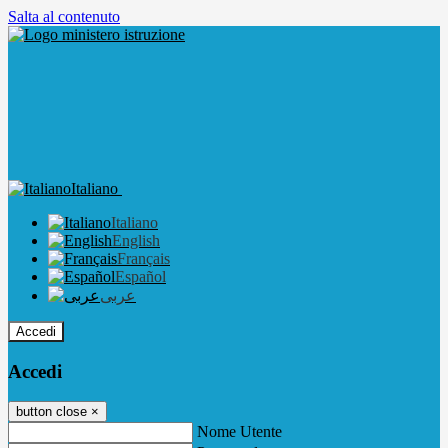
Salta al contenuto
Italiano
Italiano
English
Français
Español
عربى
Accedi
Accedi
button close
×
Nome Utente