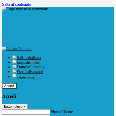
Salta al contenuto
Italiano
Italiano
English
Français
Español
عربى
Accedi
Accedi
button close
×
Nome Utente