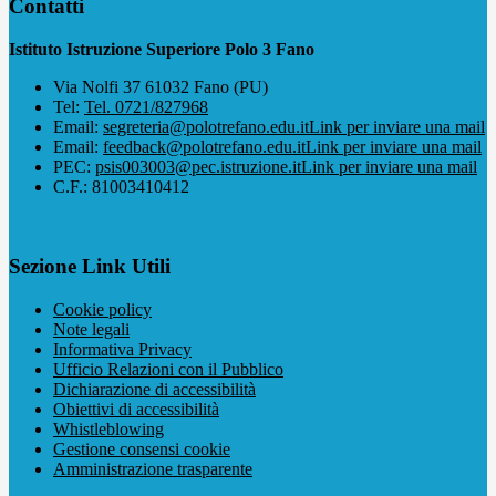
Contatti
Istituto Istruzione Superiore Polo 3 Fano
Via Nolfi 37 61032 Fano (PU)
Tel:
Tel. 0721/827968
Email:
segreteria@polotrefano.e​du.it
Link per inviare una mail
Email:
feedback@polotrefano.edu.it
Link per inviare una mail
PEC:
psis003003@pec.istruzione.it
Link per inviare una mail
C.F.: 81003410412
Sezione Link Utili
Cookie policy
Note legali
Informativa Privacy
Ufficio Relazioni con il Pubblico
Dichiarazione di accessibilità
Obiettivi di accessibilità
Whistleblowing
Gestione consensi cookie
Amministrazione trasparente