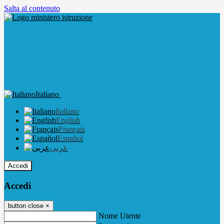
Salta al contenuto
Italiano
Italiano
English
Français
Español
عربى
Accedi
Accedi
button close
×
Nome Utente