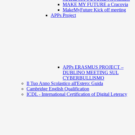
MAKE MY FUTURE a Cracovia
MakeMyFuture Kick off meeting
APPs Project
APPs ERASMUS PROJECT –
DUBLINO MEETING SUL
CYBERBULLISMO
Il Tuo Anno Scolastico all'Estero: Guida
Cambridge English Qualification
ICDL - International Certification of Digital Leteracy