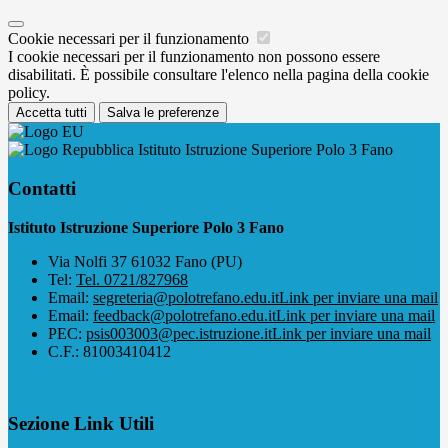
Cookie necessari per il funzionamento
I cookie necessari per il funzionamento non possono essere
disabilitati. È possibile consultare l'elenco nella pagina della cookie
policy.
Accetta tutti
Salva le preferenze
Istituto Istruzione Superiore Polo 3 Fano
Contatti
Istituto Istruzione Superiore Polo 3 Fano
Via Nolfi 37 61032 Fano (PU)
Tel:
Tel. 0721/827968
Email:
segreteria@polotrefano.e​du.it
Link per inviare una mail
Email:
feedback@polotrefano.edu.it
Link per inviare una mail
PEC:
psis003003@pec.istruzione.it
Link per inviare una mail
C.F.: 81003410412
Sezione Link Utili