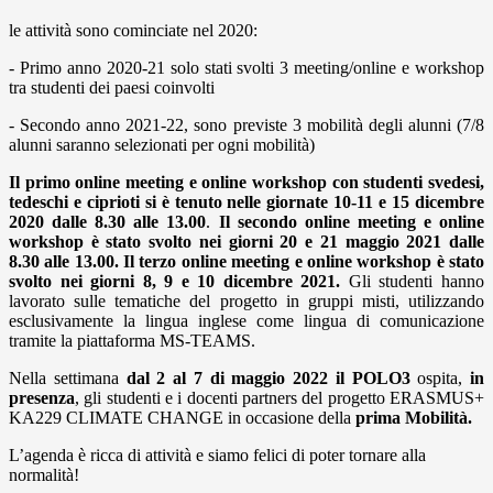
le attività sono cominciate nel 2020:
- Primo anno 2020-21 solo stati svolti 3 meeting/online e workshop
tra studenti dei paesi coinvolti
- Secondo anno 2021-22, sono previste 3 mobilità degli alunni (7/8
alunni saranno selezionati per ogni mobilità)
Il primo online meeting e online workshop con studenti svedesi,
tedeschi e ciprioti si è tenuto
nelle giornate 10-11 e 15 dicembre
2020 dalle 8.30 alle 13.00
.
Il secondo online meeting e online
workshop è stato svolto nei giorni 20 e 21 maggio 2021 dalle
8.30 alle 13.00. Il terzo online meeting e online workshop è stato
svolto nei giorni 8, 9 e 10 dicembre 2021.
Gli studenti hanno
lavorato sulle tematiche del progetto in gruppi misti, utilizzando
esclusivamente la lingua inglese come lingua di comunicazione
tramite la piattaforma MS-TEAMS.
Nella settimana
dal 2 al 7 di maggio 2022 il POLO3
ospita,
in
presenza
, gli studenti e i docenti partners del progetto ERASMUS+
KA229 CLIMATE CHANGE in occasione della
prima Mobilità.
L’agenda è ricca di attività e siamo felici di poter tornare alla
normalità!