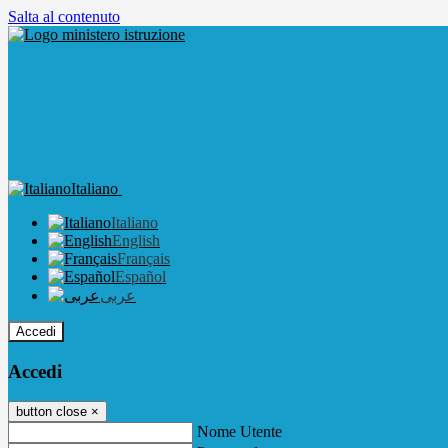
Salta al contenuto
Italiano
Italiano
English
Français
Español
عربى
Accedi
Accedi
button close
×
Nome Utente