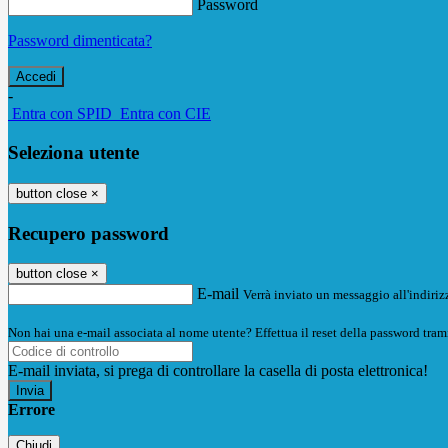
Password
Password dimenticata?
-
Entra con SPID
Entra con CIE
Seleziona utente
button close
×
Recupero password
button close
×
E-mail
Verrà inviato un messaggio all'indirizz
Non hai una e-mail associata al nome utente? Effettua il reset della password tram
E-mail inviata, si prega di controllare la casella di posta elettronica!
Errore
Chiudi