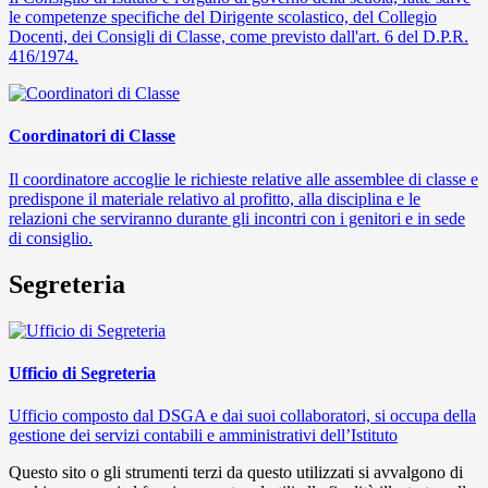
le competenze specifiche del Dirigente scolastico, del Collegio
Docenti, dei Consigli di Classe, come previsto dall'art. 6 del D.P.R.
416/1974.
Coordinatori di Classe
Il coordinatore accoglie le richieste relative alle assemblee di classe e
predispone il materiale relativo al profitto, alla disciplina e le
relazioni che serviranno durante gli incontri con i genitori e in sede
di consiglio.
Segreteria
Ufficio di Segreteria
Ufficio composto dal DSGA e dai suoi collaboratori, si occupa della
gestione dei servizi contabili e amministrativi dell’Istituto
Questo sito o gli strumenti terzi da questo utilizzati si avvalgono di