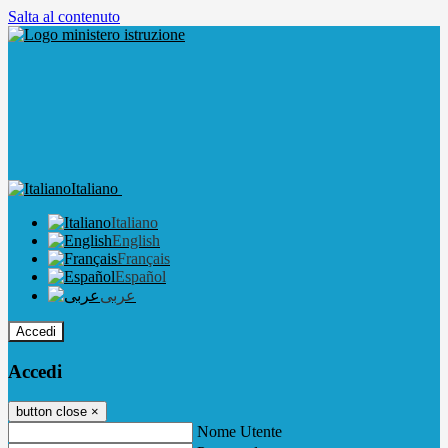
Salta al contenuto
Italiano
Italiano
English
Français
Español
عربى
Accedi
Accedi
button close
×
Nome Utente