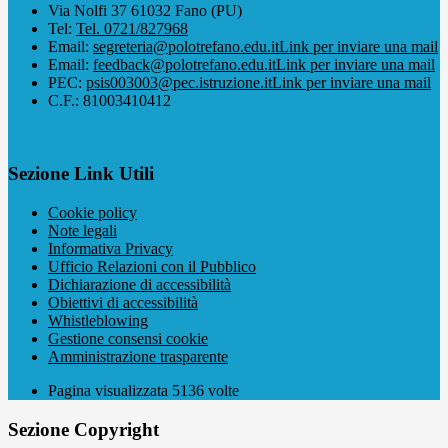
Via Nolfi 37 61032 Fano (PU)
Tel:
Tel. 0721/827968
Email:
segreteria@polotrefano.e​du.it
Link per inviare una mail
Email:
feedback@polotrefano.edu.it
Link per inviare una mail
PEC:
psis003003@pec.istruzione.it
Link per inviare una mail
C.F.: 81003410412
Sezione Link Utili
Cookie policy
Note legali
Informativa Privacy
Ufficio Relazioni con il Pubblico
Dichiarazione di accessibilità
Obiettivi di accessibilità
Whistleblowing
Gestione consensi cookie
Amministrazione trasparente
Pagina visualizzata
5136
volte
Sezione Copyright