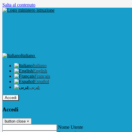
Salta al contenuto
Italiano
Italiano
English
Français
Español
عربى
Accedi
Accedi
button close
×
Nome Utente