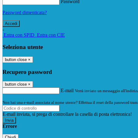
Password
Password dimenticata?
-
Entra con SPID
Entra con CIE
Seleziona utente
button close
×
Recupero password
button close
×
E-mail
Verrà inviato un messaggio all'indirizz
Non hai una e-mail associata al nome utente? Effettua il reset della password tram
E-mail inviata, si prega di controllare la casella di posta elettronica!
Errore
Chiudi