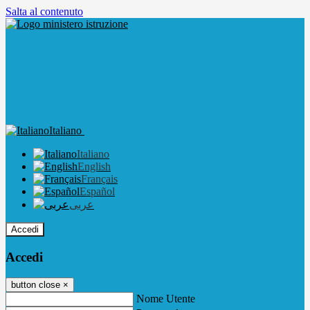
Salta al contenuto
Italiano
Italiano
English
Français
Español
عربى
Accedi
Accedi
button close
×
Nome Utente