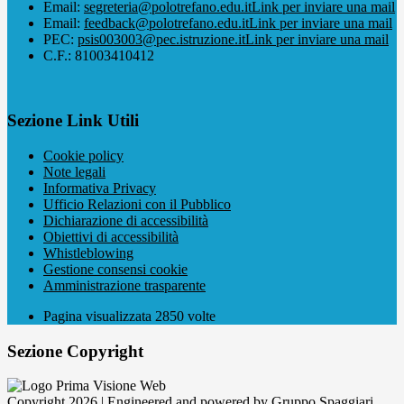
Email:
segreteria@polotrefano.e​du.it
Link per inviare una mail
Email:
feedback@polotrefano.edu.it
Link per inviare una mail
PEC:
psis003003@pec.istruzione.it
Link per inviare una mail
C.F.: 81003410412
Sezione Link Utili
Cookie policy
Note legali
Informativa Privacy
Ufficio Relazioni con il Pubblico
Dichiarazione di accessibilità
Obiettivi di accessibilità
Whistleblowing
Gestione consensi cookie
Amministrazione trasparente
Pagina visualizzata
2850
volte
Sezione Copyright
Copyright 2026 | Engineered and powered by Gruppo Spaggiari