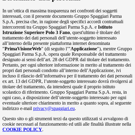
In un’ottica di massima trasparenza nei confronti dei soggetti
interessati, con il presente documento Gruppo Spaggiari Parma
S.p.A. precisa che, in ragione degli specifici accordi contrattuali
intercorrenti tra Gruppo Spaggiari Parma S.p.A. e
Istituto
Istruzione Superiore Polo 3 Fano
, quest'ultimo è titolare del
trattamento dei dati personali dell’utente-soggetto interessato
all’interno della presente piattaforma internet denominata
"
PrimaVisioneWeb
" (di seguito l’"
Applicazione
"), mentre Gruppo
Spaggiari Parma S.p.A. opera quale Responsabile del trattamento
designato ai sensi dell’art. 28 del GDPR dal titolare del trattamento.
Pertanto, per ogni ulteriore informazione in merito al trattamento dei
propri dati personali condotto all’interno dell’Applicazione, ivi
incluso il rilascio dell’informativa per il trattamento dei dati personali
ex art. 13 del GDPR, l’utente-soggetto interessato dovrà rivolgersi al
titolare del trattamento, da intendersi quale il proprio istituto
scolastico di riferimento. Gruppo Spaggiari Parma S.p.A. resta, in
ogni caso, a disposizione dell’utente-soggetto interessato per ogni
eventuale ulteriore chiarimento in merito a quanto sopra, al seguente
indirizzo e-mail
privacy@spaggiari.eu
.
Questo sito o gli strumenti terzi da questo utilizzati si avvalgono di
cookie necessari al funzionamento ed utili alle finalità illustrate nella
COOKIE POLICY
.