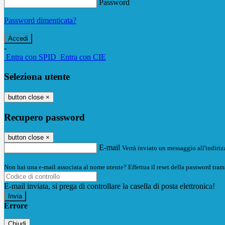
Password
Password dimenticata?
-
Entra con SPID
Entra con CIE
Seleziona utente
button close
×
Recupero password
button close
×
E-mail
Verrà inviato un messaggio all'indirizz
Non hai una e-mail associata al nome utente? Effettua il reset della password tram
E-mail inviata, si prega di controllare la casella di posta elettronica!
Errore
Chiudi