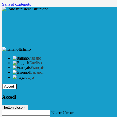
Salta al contenuto
Italiano
Italiano
English
Français
Español
عربى
Accedi
Accedi
button close
×
Nome Utente