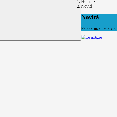
Home
>
Novità
Novità
Panoramica delle voc