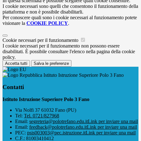
In questa schermata è possibile scegliere quali cookie consentire.
I cookie necessari sono quelli che consentono il funzionamento della
piattaforma e non è possibile disabilitarli.
Per conoscere quali sono i cookie necessari al funzionamento potete
visionare la
COOKIE POLICY
.
Cookie necessari per il funzionamento
I cookie necessari per il funzionamento non possono essere
disabilitati. È possibile consultare l'elenco nella pagina della cookie
policy.
Accetta tutti
Salva le preferenze
Istituto Istruzione Superiore Polo 3 Fano
Contatti
Istituto Istruzione Superiore Polo 3 Fano
Via Nolfi 37 61032 Fano (PU)
Tel:
Tel. 0721/827968
Email:
segreteria@polotrefano.e​du.it
Link per inviare una mail
Email:
feedback@polotrefano.edu.it
Link per inviare una mail
PEC:
psis003003@pec.istruzione.it
Link per inviare una mail
C.F.: 81003410412