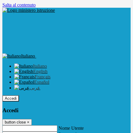
Salta al contenuto
Italiano
Italiano
English
Français
Español
عربى
Accedi
Accedi
button close
×
Nome Utente