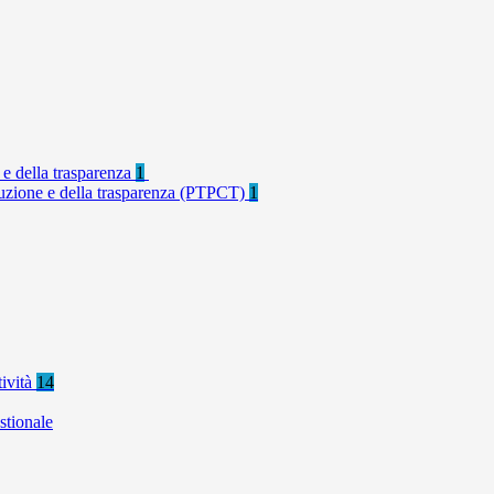
 e della trasparenza
1
rruzione e della trasparenza (PTPCT)
1
tività
14
stionale