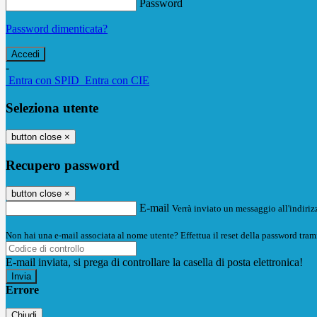
Password
Password dimenticata?
-
Entra con SPID
Entra con CIE
Seleziona utente
button close
×
Recupero password
button close
×
E-mail
Verrà inviato un messaggio all'indirizz
Non hai una e-mail associata al nome utente? Effettua il reset della password tram
E-mail inviata, si prega di controllare la casella di posta elettronica!
Errore
Chiudi