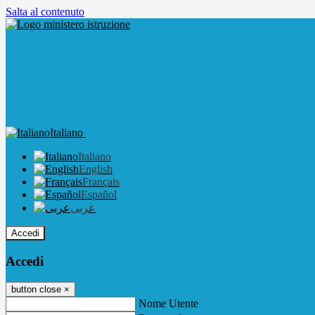
Salta al contenuto
Italiano
Italiano
English
Français
Español
عربى
Accedi
Accedi
button close
×
Nome Utente