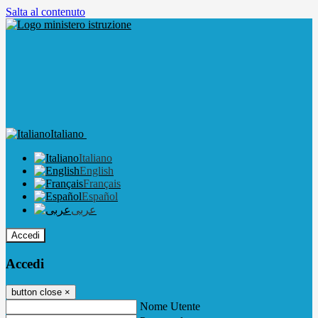
Salta al contenuto
Italiano
Italiano
English
Français
Español
عربى
Accedi
Accedi
button close
×
Nome Utente