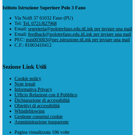
Istituto Istruzione Superiore Polo 3 Fano
Via Nolfi 37 61032 Fano (PU)
Tel:
Tel. 0721/827968
Email:
segreteria@polotrefano.e​du.it
Link per inviare una mail
Email:
feedback@polotrefano.edu.it
Link per inviare una mail
PEC:
psis003003@pec.istruzione.it
Link per inviare una mail
C.F.: 81003410412
Sezione Link Utili
Cookie policy
Note legali
Informativa Privacy
Ufficio Relazioni con il Pubblico
Dichiarazione di accessibilità
Obiettivi di accessibilità
Whistleblowing
Gestione consensi cookie
Amministrazione trasparente
Pagina visualizzata
196
volte