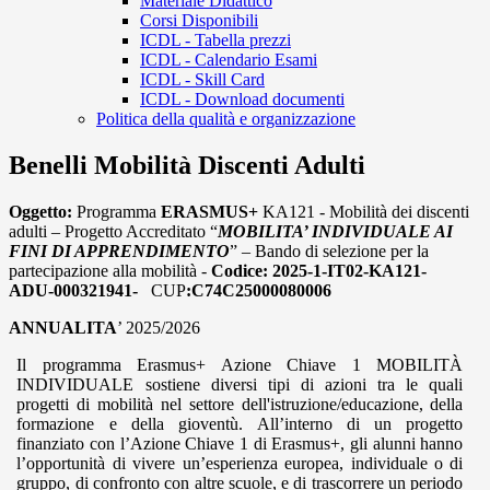
Materiale Didattico
Corsi Disponibili
ICDL - Tabella prezzi
ICDL - Calendario Esami
ICDL - Skill Card
ICDL - Download documenti
Politica della qualità e organizzazione
Benelli Mobilità Discenti Adulti
Oggetto:
Programma
ERASMUS+
KA121 - Mobilità dei discenti
adulti – Progetto Accreditato “
MOBILITA’ INDIVIDUALE AI
FINI DI APPRENDIMENTO
” – Bando di selezione per la
partecipazione alla mobilità -
Codice:
2025-1-IT02-KA121-
ADU-000321941-
CUP
:C74C25000080006
ANNUALITA
’ 2025/2026
Il programma Erasmus+ Azione Chiave 1 MOBILITÀ
INDIVIDUALE sostiene diversi tipi di azioni tra le quali
progetti di mobilità nel settore dell'istruzione/educazione, della
formazione e della gioventù. All’interno di un progetto
finanziato con l’Azione Chiave 1 di Erasmus+, gli alunni hanno
l’opportunità di vivere un’esperienza europea, individuale o di
gruppo, di confronto con altre scuole, e di trascorrere un periodo