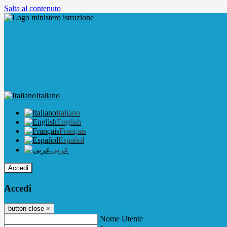
Salta al contenuto
Italiano
Italiano
English
Français
Español
عربى
Accedi
Accedi
button close
×
Nome Utente