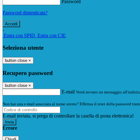
Password
Password dimenticata?
-
Entra con SPID
Entra con CIE
Seleziona utente
button close
×
Recupero password
button close
×
E-mail
Verrà inviato un messaggio all'indirizz
Non hai una e-mail associata al nome utente? Effettua il reset della password tram
E-mail inviata, si prega di controllare la casella di posta elettronica!
Errore
Chiudi