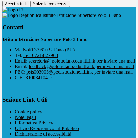
Accetta tutti
Salva le preferenze
Istituto Istruzione Superiore Polo 3 Fano
Contatti
Istituto Istruzione Superiore Polo 3 Fano
Via Nolfi 37 61032 Fano (PU)
Tel:
Tel. 0721/827968
Email:
segreteria@polotrefano.e​du.it
Link per inviare una mail
Email:
feedback@polotrefano.edu.it
Link per inviare una mail
PEC:
psis003003@pec.istruzione.it
Link per inviare una mail
C.F.: 81003410412
Sezione Link Utili
Cookie policy
Note legali
Informativa Privacy
Ufficio Relazioni con il Pubblico
Dichiarazione di accessibilità