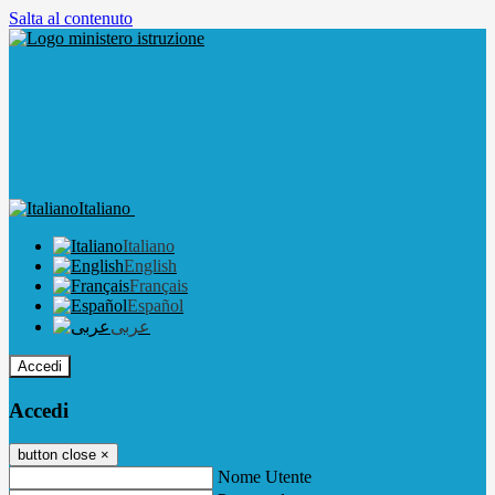
Salta al contenuto
Italiano
Italiano
English
Français
Español
عربى
Accedi
Accedi
button close
×
Nome Utente