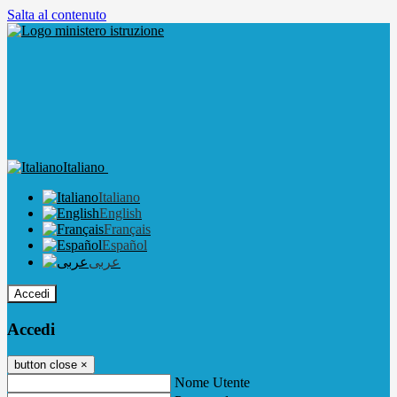
Salta al contenuto
Italiano
Italiano
English
Français
Español
عربى
Accedi
Accedi
button close
×
Nome Utente