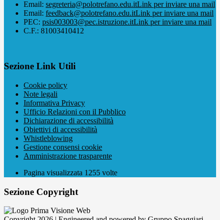
Email:
segreteria@polotrefano.e​du.it
Link per inviare una mail
Email:
feedback@polotrefano.edu.it
Link per inviare una mail
PEC:
psis003003@pec.istruzione.it
Link per inviare una mail
C.F.: 81003410412
Sezione Link Utili
Cookie policy
Note legali
Informativa Privacy
Ufficio Relazioni con il Pubblico
Dichiarazione di accessibilità
Obiettivi di accessibilità
Whistleblowing
Gestione consensi cookie
Amministrazione trasparente
Pagina visualizzata
1255
volte
Sezione Copyright
Copyright 2026 | Engineered and powered by Gruppo Spaggiari