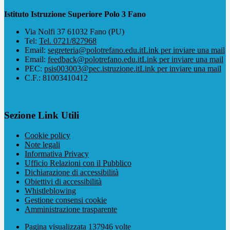
Istituto Istruzione Superiore Polo 3 Fano
Via Nolfi 37 61032 Fano (PU)
Tel:
Tel. 0721/827968
Email:
segreteria@polotrefano.e​du.it
Link per inviare una mail
Email:
feedback@polotrefano.edu.it
Link per inviare una mail
PEC:
psis003003@pec.istruzione.it
Link per inviare una mail
C.F.: 81003410412
Sezione Link Utili
Cookie policy
Note legali
Informativa Privacy
Ufficio Relazioni con il Pubblico
Dichiarazione di accessibilità
Obiettivi di accessibilità
Whistleblowing
Gestione consensi cookie
Amministrazione trasparente
Pagina visualizzata
137946
volte