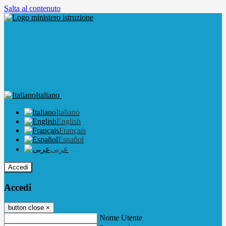
Salta al contenuto
Italiano
Italiano
English
Français
Español
عربى
Accedi
Accedi
button close
×
Nome Utente