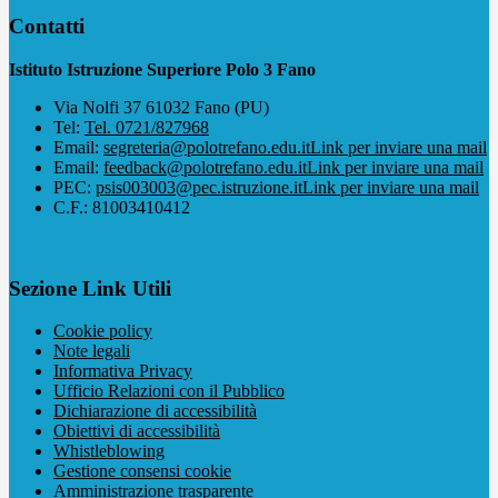
Contatti
Istituto Istruzione Superiore Polo 3 Fano
Via Nolfi 37 61032 Fano (PU)
Tel:
Tel. 0721/827968
Email:
segreteria@polotrefano.e​du.it
Link per inviare una mail
Email:
feedback@polotrefano.edu.it
Link per inviare una mail
PEC:
psis003003@pec.istruzione.it
Link per inviare una mail
C.F.: 81003410412
Sezione Link Utili
Cookie policy
Note legali
Informativa Privacy
Ufficio Relazioni con il Pubblico
Dichiarazione di accessibilità
Obiettivi di accessibilità
Whistleblowing
Gestione consensi cookie
Amministrazione trasparente