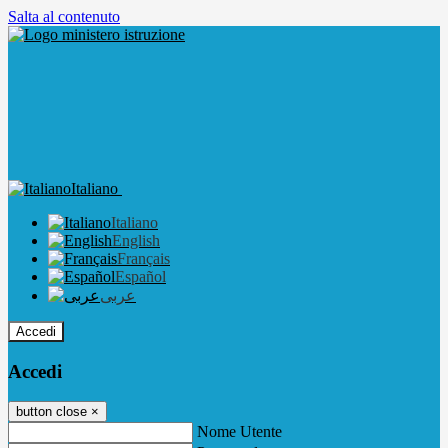
Salta al contenuto
Italiano
Italiano
English
Français
Español
عربى
Accedi
Accedi
button close
×
Nome Utente