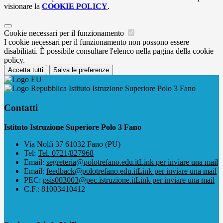
visionare la
COOKIE POLICY
.
Cookie necessari per il funzionamento
I cookie necessari per il funzionamento non possono essere
disabilitati. È possibile consultare l'elenco nella pagina della cookie
policy.
Accetta tutti
Salva le preferenze
Istituto Istruzione Superiore Polo 3 Fano
Contatti
Istituto Istruzione Superiore Polo 3 Fano
Via Nolfi 37 61032 Fano (PU)
Tel:
Tel. 0721/827968
Email:
segreteria@polotrefano.e​du.it
Link per inviare una mail
Email:
feedback@polotrefano.edu.it
Link per inviare una mail
PEC:
psis003003@pec.istruzione.it
Link per inviare una mail
C.F.: 81003410412