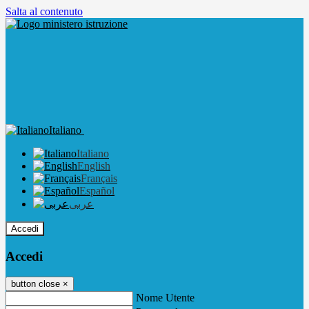
Salta al contenuto
Italiano
Italiano
English
Français
Español
عربى
Accedi
Accedi
button close
×
Nome Utente