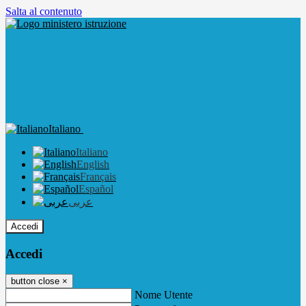
Salta al contenuto
Italiano
Italiano
English
Français
Español
عربى
Accedi
Accedi
button close
×
Nome Utente