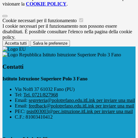
visionare la
COOKIE POLICY
.
Cookie necessari per il funzionamento
I cookie necessari per il funzionamento non possono essere
disabilitati. È possibile consultare l'elenco nella pagina della cookie
policy.
Accetta tutti
Salva le preferenze
Istituto Istruzione Superiore Polo 3 Fano
Contatti
Istituto Istruzione Superiore Polo 3 Fano
Via Nolfi 37 61032 Fano (PU)
Tel:
Tel. 0721/827968
Email:
segreteria@polotrefano.e​du.it
Link per inviare una mail
Email:
feedback@polotrefano.edu.it
Link per inviare una mail
PEC:
psis003003@pec.istruzione.it
Link per inviare una mail
C.F.: 81003410412