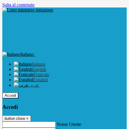
Salta al contenuto
Italiano
Italiano
English
Français
Español
عربى
Accedi
Accedi
button close
×
Nome Utente