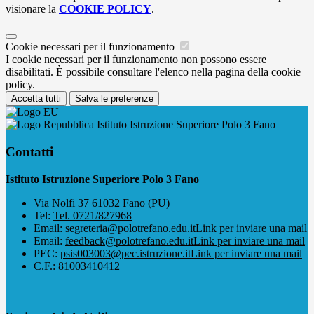
visionare la
COOKIE POLICY
.
Cookie necessari per il funzionamento
I cookie necessari per il funzionamento non possono essere
disabilitati. È possibile consultare l'elenco nella pagina della cookie
policy.
Accetta tutti
Salva le preferenze
Istituto Istruzione Superiore Polo 3 Fano
Contatti
Istituto Istruzione Superiore Polo 3 Fano
Via Nolfi 37 61032 Fano (PU)
Tel:
Tel. 0721/827968
Email:
segreteria@polotrefano.e​du.it
Link per inviare una mail
Email:
feedback@polotrefano.edu.it
Link per inviare una mail
PEC:
psis003003@pec.istruzione.it
Link per inviare una mail
C.F.: 81003410412