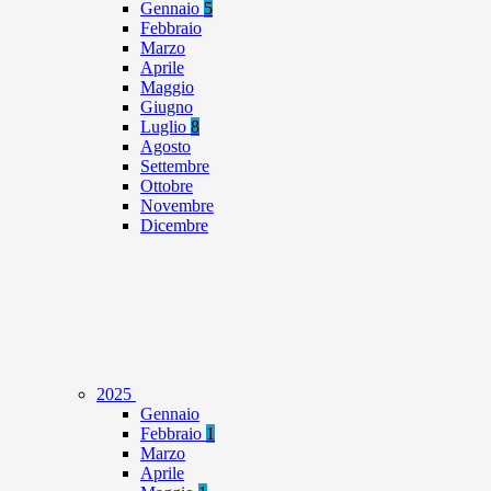
Gennaio
5
Febbraio
Marzo
Aprile
Maggio
Giugno
Luglio
8
Agosto
Settembre
Ottobre
Novembre
Dicembre
2025
Gennaio
Febbraio
1
Marzo
Aprile