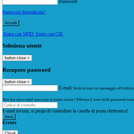
Password
Password dimenticata?
-
Entra con SPID
Entra con CIE
Seleziona utente
button close
×
Recupero password
button close
×
E-mail
Verrà inviato un messaggio all'indirizz
Non hai una e-mail associata al nome utente? Effettua il reset della password tram
E-mail inviata, si prega di controllare la casella di posta elettronica!
Errore
Chiudi