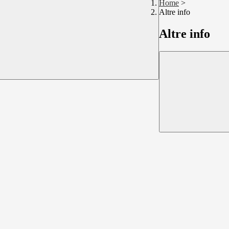
Home
>
Altre info
Altre info