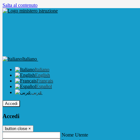
Salta al contenuto
Italiano
Italiano
English
Français
Español
عربى
Accedi
Accedi
button close
×
Nome Utente