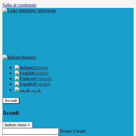
Salta al contenuto
Italiano
Italiano
English
Français
Español
عربى
Accedi
Accedi
button close
×
Nome Utente