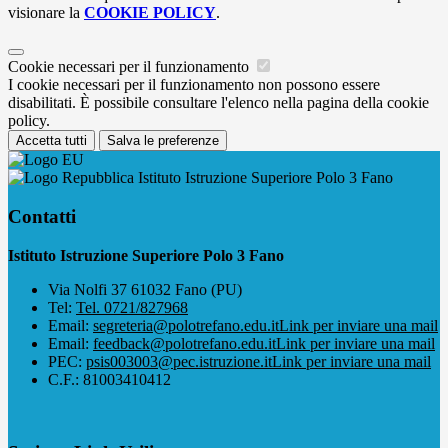
visionare la
COOKIE POLICY
.
Cookie necessari per il funzionamento
I cookie necessari per il funzionamento non possono essere
disabilitati. È possibile consultare l'elenco nella pagina della cookie
policy.
Accetta tutti
Salva le preferenze
Istituto Istruzione Superiore Polo 3 Fano
Contatti
Istituto Istruzione Superiore Polo 3 Fano
Via Nolfi 37 61032 Fano (PU)
Tel:
Tel. 0721/827968
Email:
segreteria@polotrefano.e​du.it
Link per inviare una mail
Email:
feedback@polotrefano.edu.it
Link per inviare una mail
PEC:
psis003003@pec.istruzione.it
Link per inviare una mail
C.F.: 81003410412