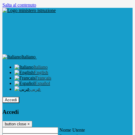
Salta al contenuto
Italiano
Italiano
English
Français
Español
عربى
Accedi
Accedi
button close
×
Nome Utente