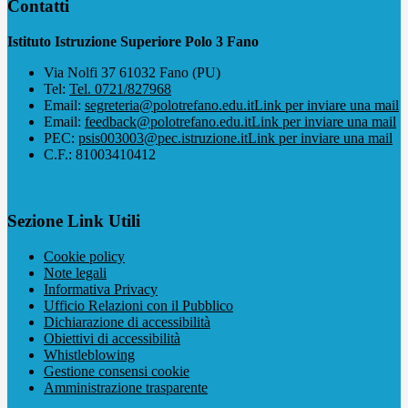
Contatti
Istituto Istruzione Superiore Polo 3 Fano
Via Nolfi 37 61032 Fano (PU)
Tel:
Tel. 0721/827968
Email:
segreteria@polotrefano.e​du.it
Link per inviare una mail
Email:
feedback@polotrefano.edu.it
Link per inviare una mail
PEC:
psis003003@pec.istruzione.it
Link per inviare una mail
C.F.: 81003410412
Sezione Link Utili
Cookie policy
Note legali
Informativa Privacy
Ufficio Relazioni con il Pubblico
Dichiarazione di accessibilità
Obiettivi di accessibilità
Whistleblowing
Gestione consensi cookie
Amministrazione trasparente