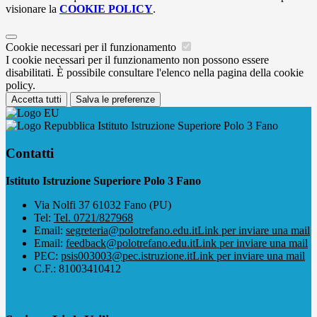
visionare la
COOKIE POLICY
.
Cookie necessari per il funzionamento
I cookie necessari per il funzionamento non possono essere
disabilitati. È possibile consultare l'elenco nella pagina della cookie
policy.
Accetta tutti
Salva le preferenze
Istituto Istruzione Superiore Polo 3 Fano
Contatti
Istituto Istruzione Superiore Polo 3 Fano
Via Nolfi 37 61032 Fano (PU)
Tel:
Tel. 0721/827968
Email:
segreteria@polotrefano.e​du.it
Link per inviare una mail
Email:
feedback@polotrefano.edu.it
Link per inviare una mail
PEC:
psis003003@pec.istruzione.it
Link per inviare una mail
C.F.: 81003410412