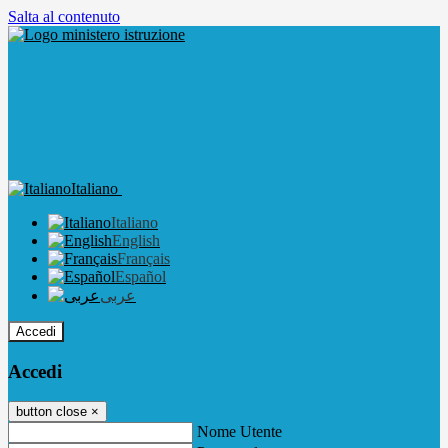
Salta al contenuto
Italiano
Italiano
English
Français
Español
عربى
Accedi
Accedi
button close
×
Nome Utente