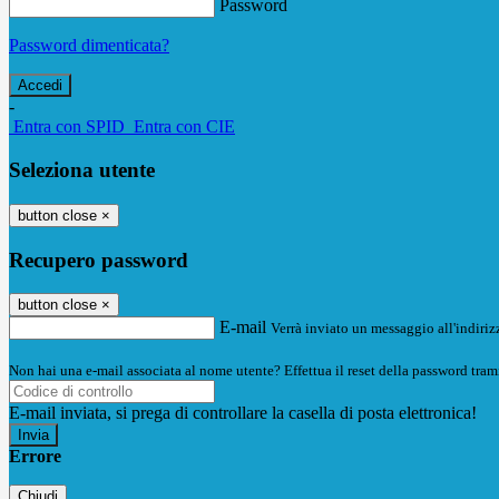
Password
Password dimenticata?
-
Entra con SPID
Entra con CIE
Seleziona utente
button close
×
Recupero password
button close
×
E-mail
Verrà inviato un messaggio all'indirizz
Non hai una e-mail associata al nome utente? Effettua il reset della password tram
E-mail inviata, si prega di controllare la casella di posta elettronica!
Errore
Chiudi