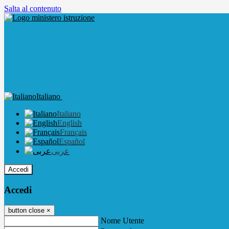
Salta al contenuto
Italiano
Italiano
English
Français
Español
عربى
Accedi
Accedi
button close
×
Nome Utente