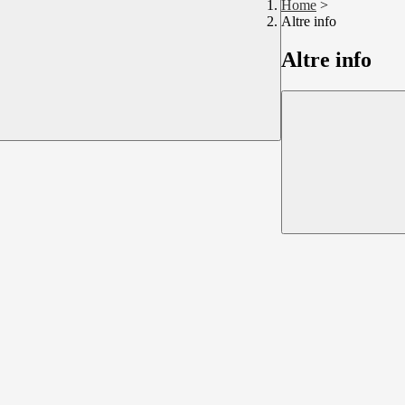
Home
>
Altre info
Altre info