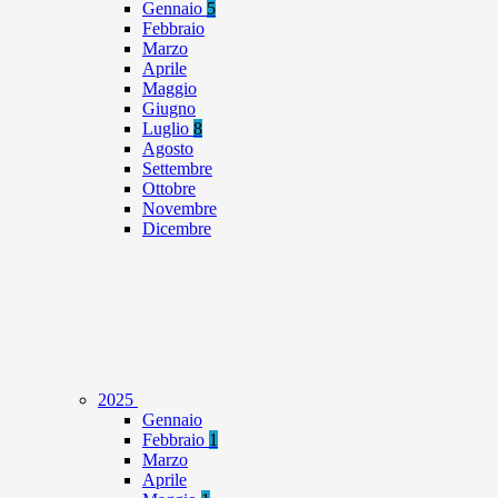
Gennaio
5
Febbraio
Marzo
Aprile
Maggio
Giugno
Luglio
8
Agosto
Settembre
Ottobre
Novembre
Dicembre
2025
Gennaio
Febbraio
1
Marzo
Aprile