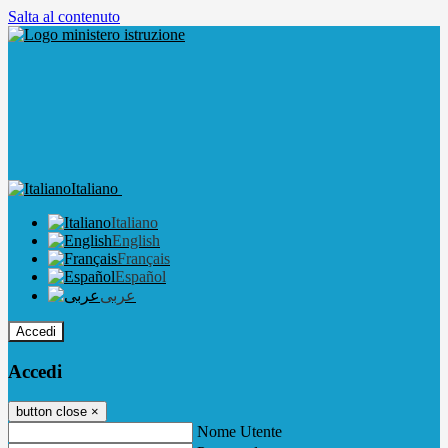
Salta al contenuto
Italiano
Italiano
English
Français
Español
عربى
Accedi
Accedi
button close
×
Nome Utente