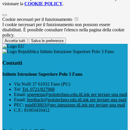
visionare la
COOKIE POLICY
.
Cookie necessari per il funzionamento
I cookie necessari per il funzionamento non possono essere
disabilitati. È possibile consultare l'elenco nella pagina della cookie
policy.
Accetta tutti
Salva le preferenze
Istituto Istruzione Superiore Polo 3 Fano
Contatti
Istituto Istruzione Superiore Polo 3 Fano
Via Nolfi 37 61032 Fano (PU)
Tel:
Tel. 0721/827968
Email:
segreteria@polotrefano.e​du.it
Link per inviare una mail
Email:
feedback@polotrefano.edu.it
Link per inviare una mail
PEC:
psis003003@pec.istruzione.it
Link per inviare una mail
C.F.: 81003410412