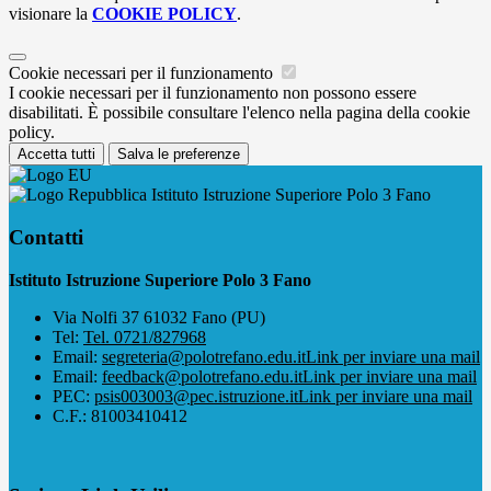
visionare la
COOKIE POLICY
.
Cookie necessari per il funzionamento
I cookie necessari per il funzionamento non possono essere
disabilitati. È possibile consultare l'elenco nella pagina della cookie
policy.
Accetta tutti
Salva le preferenze
Istituto Istruzione Superiore Polo 3 Fano
Contatti
Istituto Istruzione Superiore Polo 3 Fano
Via Nolfi 37 61032 Fano (PU)
Tel:
Tel. 0721/827968
Email:
segreteria@polotrefano.e​du.it
Link per inviare una mail
Email:
feedback@polotrefano.edu.it
Link per inviare una mail
PEC:
psis003003@pec.istruzione.it
Link per inviare una mail
C.F.: 81003410412