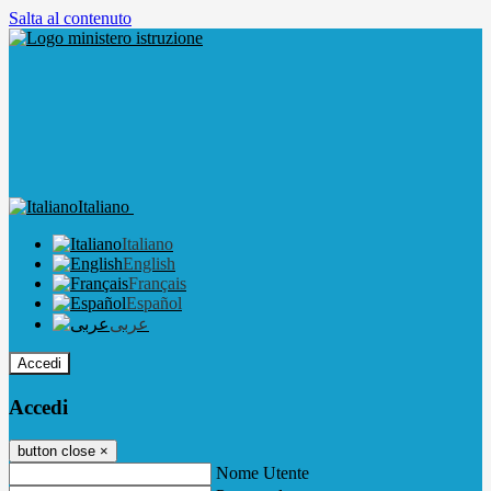
Salta al contenuto
Italiano
Italiano
English
Français
Español
عربى
Accedi
Accedi
button close
×
Nome Utente