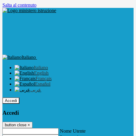
Salta al contenuto
Italiano
Italiano
English
Français
Español
عربى
Accedi
Accedi
button close
×
Nome Utente