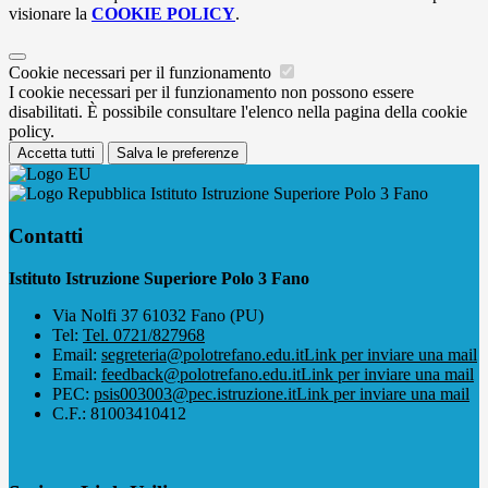
visionare la
COOKIE POLICY
.
Cookie necessari per il funzionamento
I cookie necessari per il funzionamento non possono essere
disabilitati. È possibile consultare l'elenco nella pagina della cookie
policy.
Accetta tutti
Salva le preferenze
Istituto Istruzione Superiore Polo 3 Fano
Contatti
Istituto Istruzione Superiore Polo 3 Fano
Via Nolfi 37 61032 Fano (PU)
Tel:
Tel. 0721/827968
Email:
segreteria@polotrefano.e​du.it
Link per inviare una mail
Email:
feedback@polotrefano.edu.it
Link per inviare una mail
PEC:
psis003003@pec.istruzione.it
Link per inviare una mail
C.F.: 81003410412