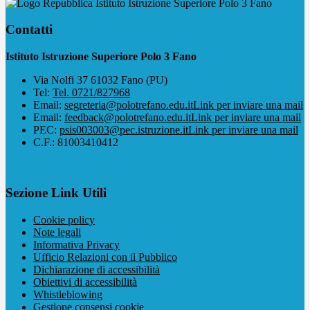
Istituto Istruzione Superiore Polo 3 Fano
Contatti
Istituto Istruzione Superiore Polo 3 Fano
Via Nolfi 37 61032 Fano (PU)
Tel:
Tel. 0721/827968
Email:
segreteria@polotrefano.e​du.it
Link per inviare una mail
Email:
feedback@polotrefano.edu.it
Link per inviare una mail
PEC:
psis003003@pec.istruzione.it
Link per inviare una mail
C.F.: 81003410412
Sezione Link Utili
Cookie policy
Note legali
Informativa Privacy
Ufficio Relazioni con il Pubblico
Dichiarazione di accessibilità
Obiettivi di accessibilità
Whistleblowing
Gestione consensi cookie