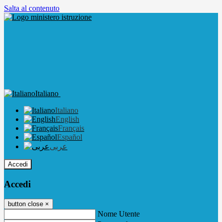
Salta al contenuto
Italiano
Italiano
English
Français
Español
عربى
Accedi
Accedi
button close
×
Nome Utente