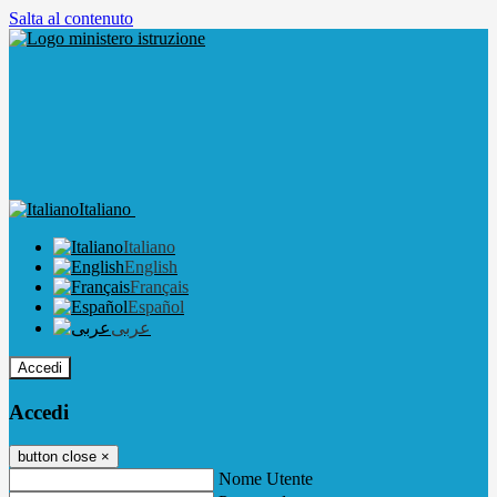
Salta al contenuto
Italiano
Italiano
English
Français
Español
عربى
Accedi
Accedi
button close
×
Nome Utente