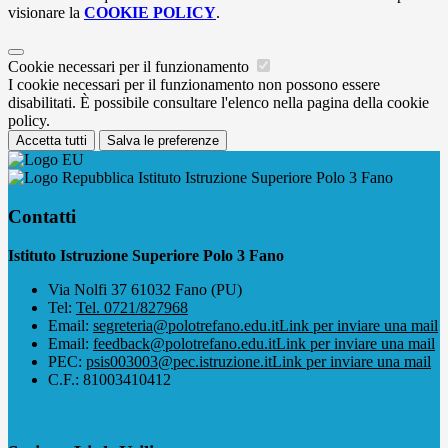
visionare la
COOKIE POLICY
.
Cookie necessari per il funzionamento
I cookie necessari per il funzionamento non possono essere
disabilitati. È possibile consultare l'elenco nella pagina della cookie
policy.
Accetta tutti
Salva le preferenze
Istituto Istruzione Superiore Polo 3 Fano
Contatti
Istituto Istruzione Superiore Polo 3 Fano
Via Nolfi 37 61032 Fano (PU)
Tel:
Tel. 0721/827968
Email:
segreteria@polotrefano.e​du.it
Link per inviare una mail
Email:
feedback@polotrefano.edu.it
Link per inviare una mail
PEC:
psis003003@pec.istruzione.it
Link per inviare una mail
C.F.: 81003410412