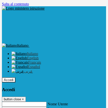
Salta al contenuto
Italiano
Italiano
English
Français
Español
عربى
Accedi
Accedi
button close
×
Nome Utente