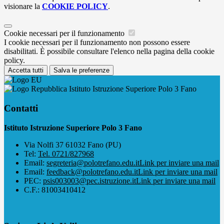
visionare la
COOKIE POLICY
.
Cookie necessari per il funzionamento
I cookie necessari per il funzionamento non possono essere
disabilitati. È possibile consultare l'elenco nella pagina della cookie
policy.
Accetta tutti
Salva le preferenze
Istituto Istruzione Superiore Polo 3 Fano
Contatti
Istituto Istruzione Superiore Polo 3 Fano
Via Nolfi 37 61032 Fano (PU)
Tel:
Tel. 0721/827968
Email:
segreteria@polotrefano.e​du.it
Link per inviare una mail
Email:
feedback@polotrefano.edu.it
Link per inviare una mail
PEC:
psis003003@pec.istruzione.it
Link per inviare una mail
C.F.: 81003410412