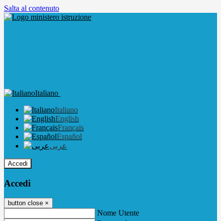
Salta al contenuto
Italiano
Italiano
English
Français
Español
عربى
Accedi
Accedi
button close
×
Nome Utente