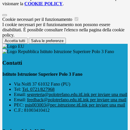
visionare la
COOKIE POLICY
.
Cookie necessari per il funzionamento
I cookie necessari per il funzionamento non possono essere
disabilitati. È possibile consultare l'elenco nella pagina della cookie
policy.
Accetta tutti
Salva le preferenze
Istituto Istruzione Superiore Polo 3 Fano
Contatti
Istituto Istruzione Superiore Polo 3 Fano
Via Nolfi 37 61032 Fano (PU)
Tel:
Tel. 0721/827968
Email:
segreteria@polotrefano.e​du.it
Link per inviare una mail
Email:
feedback@polotrefano.edu.it
Link per inviare una mail
PEC:
psis003003@pec.istruzione.it
Link per inviare una mail
C.F.: 81003410412