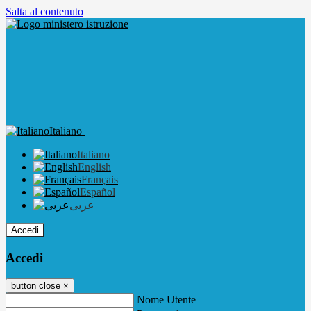
Salta al contenuto
Italiano
Italiano
English
Français
Español
عربى
Accedi
Accedi
button close
×
Nome Utente