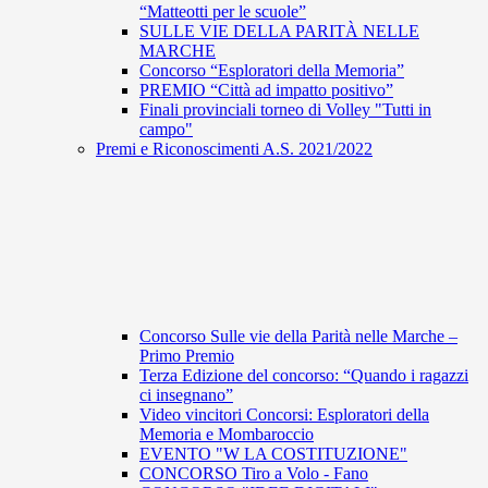
“Matteotti per le scuole”
SULLE VIE DELLA PARITÀ NELLE
MARCHE
Concorso “Esploratori della Memoria”
PREMIO “Città ad impatto positivo”
Finali provinciali torneo di Volley "Tutti in
campo"
Premi e Riconoscimenti A.S. 2021/2022
Concorso Sulle vie della Parità nelle Marche –
Primo Premio
Terza Edizione del concorso: “Quando i ragazzi
ci insegnano”
Video vincitori Concorsi: Esploratori della
Memoria e Mombaroccio
EVENTO "W LA COSTITUZIONE"
CONCORSO Tiro a Volo - Fano