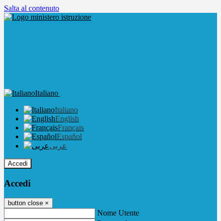
Salta al contenuto
Italiano
Italiano
English
Français
Español
عربى
Accedi
Accedi
button close
×
Nome Utente