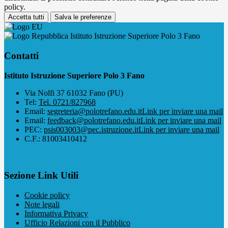
policy.
Accetta tutti
Salva le preferenze
Istituto Istruzione Superiore Polo 3 Fano
Contatti
Istituto Istruzione Superiore Polo 3 Fano
Via Nolfi 37 61032 Fano (PU)
Tel:
Tel. 0721/827968
Email:
segreteria@polotrefano.e​du.it
Link per inviare una mail
Email:
feedback@polotrefano.edu.it
Link per inviare una mail
PEC:
psis003003@pec.istruzione.it
Link per inviare una mail
C.F.: 81003410412
Sezione Link Utili
Cookie policy
Note legali
Informativa Privacy
Ufficio Relazioni con il Pubblico