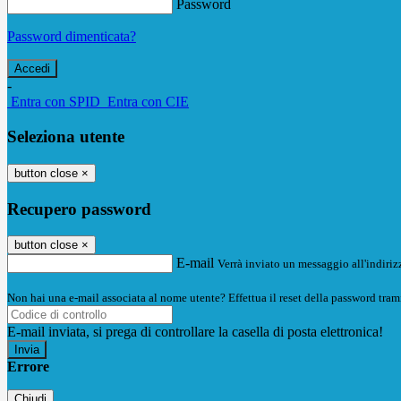
Password
Password dimenticata?
-
Entra con SPID
Entra con CIE
Seleziona utente
button close
×
Recupero password
button close
×
E-mail
Verrà inviato un messaggio all'indirizz
Non hai una e-mail associata al nome utente? Effettua il reset della password tram
E-mail inviata, si prega di controllare la casella di posta elettronica!
Errore
Chiudi