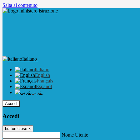
Salta al contenuto
Italiano
Italiano
English
Français
Español
عربى
Accedi
Accedi
button close
×
Nome Utente