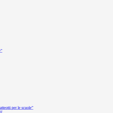
e”
teotti per le scuole”
HE