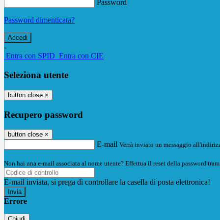
Password
Password dimenticata?
-
Entra con SPID
Entra con CIE
Seleziona utente
button close
×
Recupero password
button close
×
E-mail
Verrà inviato un messaggio all'indirizz
Non hai una e-mail associata al nome utente? Effettua il reset della password tram
E-mail inviata, si prega di controllare la casella di posta elettronica!
Errore
Chiudi