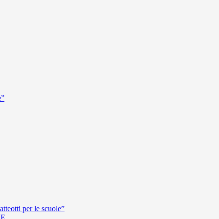
e”
teotti per le scuole”
HE