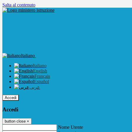
Salta al contenuto
Italiano
Italiano
English
Français
Español
عربى
Accedi
Accedi
button close
×
Nome Utente