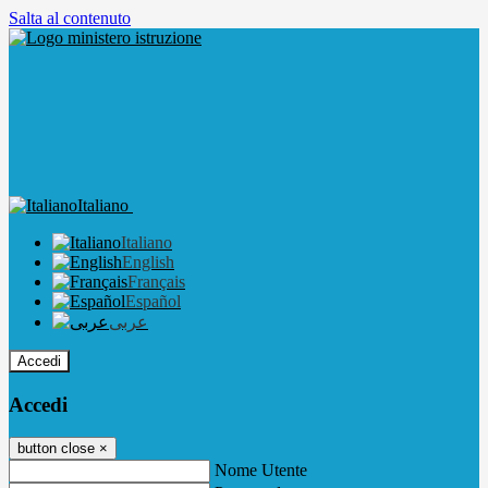
Salta al contenuto
Italiano
Italiano
English
Français
Español
عربى
Accedi
Accedi
button close
×
Nome Utente