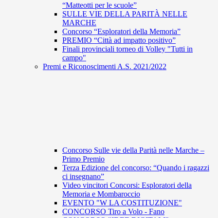
“Matteotti per le scuole”
SULLE VIE DELLA PARITÀ NELLE
MARCHE
Concorso “Esploratori della Memoria”
PREMIO “Città ad impatto positivo”
Finali provinciali torneo di Volley "Tutti in
campo"
Premi e Riconoscimenti A.S. 2021/2022
Concorso Sulle vie della Parità nelle Marche –
Primo Premio
Terza Edizione del concorso: “Quando i ragazzi
ci insegnano”
Video vincitori Concorsi: Esploratori della
Memoria e Mombaroccio
EVENTO "W LA COSTITUZIONE"
CONCORSO Tiro a Volo - Fano