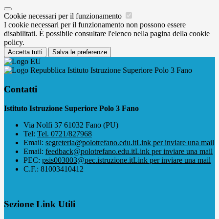
Cookie necessari per il funzionamento
I cookie necessari per il funzionamento non possono essere
disabilitati. È possibile consultare l'elenco nella pagina della cookie
policy.
Accetta tutti
Salva le preferenze
Istituto Istruzione Superiore Polo 3 Fano
Contatti
Istituto Istruzione Superiore Polo 3 Fano
Via Nolfi 37 61032 Fano (PU)
Tel:
Tel. 0721/827968
Email:
segreteria@polotrefano.e​du.it
Link per inviare una mail
Email:
feedback@polotrefano.edu.it
Link per inviare una mail
PEC:
psis003003@pec.istruzione.it
Link per inviare una mail
C.F.: 81003410412
Sezione Link Utili