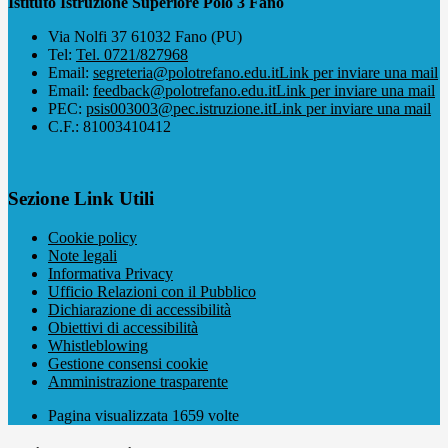
Istituto Istruzione Superiore Polo 3 Fano
Via Nolfi 37 61032 Fano (PU)
Tel:
Tel. 0721/827968
Email:
segreteria@polotrefano.e​du.it
Link per inviare una mail
Email:
feedback@polotrefano.edu.it
Link per inviare una mail
PEC:
psis003003@pec.istruzione.it
Link per inviare una mail
C.F.: 81003410412
Sezione Link Utili
Cookie policy
Note legali
Informativa Privacy
Ufficio Relazioni con il Pubblico
Dichiarazione di accessibilità
Obiettivi di accessibilità
Whistleblowing
Gestione consensi cookie
Amministrazione trasparente
Pagina visualizzata
1659
volte