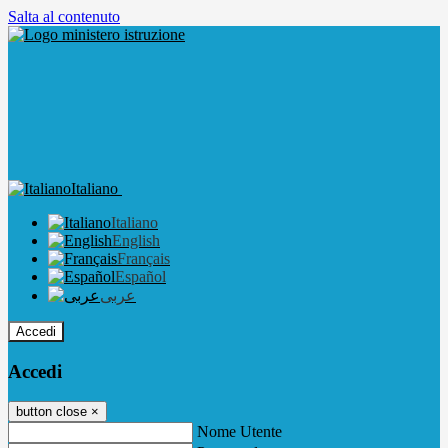
Salta al contenuto
Italiano
Italiano
English
Français
Español
عربى
Accedi
Accedi
button close
×
Nome Utente