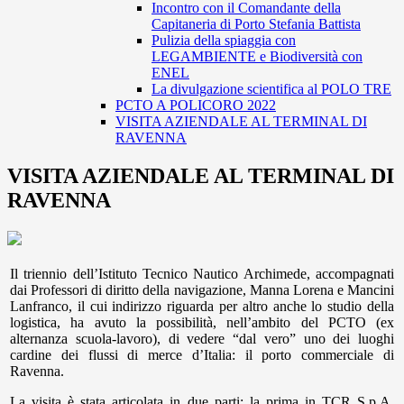
Incontro con il Comandante della
Capitaneria di Porto Stefania Battista
Pulizia della spiaggia con
LEGAMBIENTE e Biodiversità con
ENEL
La divulgazione scientifica al POLO TRE
PCTO A POLICORO 2022
VISITA AZIENDALE AL TERMINAL DI
RAVENNA
VISITA AZIENDALE AL TERMINAL DI
RAVENNA
Il triennio dell’Istituto Tecnico Nautico Archimede, accompagnati
dai Professori di diritto della navigazione, Manna Lorena e Mancini
Lanfranco, il cui indirizzo riguarda per altro anche lo studio della
logistica, ha avuto la possibilità, nell’ambito del PCTO (ex
alternanza scuola-lavoro), di vedere “dal vero” uno dei luoghi
cardine dei flussi di merce d’Italia: il porto commerciale di
Ravenna.
La visita è stata articolata in due parti: la prima in TCR S.p.A.