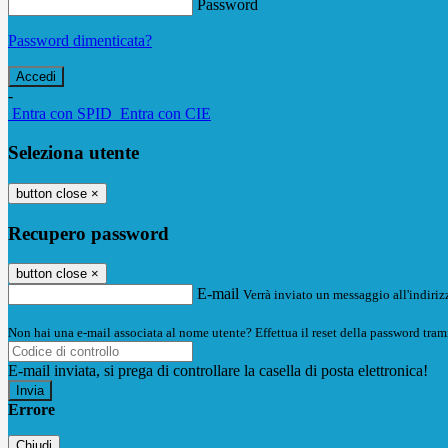
Password
Password dimenticata?
-
Entra con SPID
Entra con CIE
Seleziona utente
button close
×
Recupero password
button close
×
E-mail
Verrà inviato un messaggio all'indirizz
Non hai una e-mail associata al nome utente? Effettua il reset della password tram
E-mail inviata, si prega di controllare la casella di posta elettronica!
Errore
Chiudi