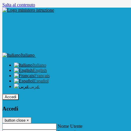
Salta al contenuto
Italiano
Italiano
English
Français
Español
عربى
Accedi
Accedi
button close
×
Nome Utente