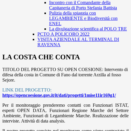
Incontro con il Comandante della
Capitaneria di Porto Stefania Battista
Pulizia della spiaggia con
LEGAMBIENTE e Biodiversità con
ENEL
La divulgazione scientifica al POLO TRE
PCTO A POLICORO 2022
VISITA AZIENDALE AL TERMINAL DI
RAVENNA
LA COSTA CHE CONTA
TITOLO DEL PROGETTO SU OPEN COESIONE: Intervento di
difesa della costa in Comune di Fano dal torrente Arzilla al fosso
Sejore.
LINK DEL PROGETTO:
https://opencoesione.gov.it/it/dati/progetti/1mise11ir169g1/
Per il monitoraggio prenderemo contatti con Funzionari ISTAT,
esperti OPEN DATA, Funzionari Regione Marche del Settore
Ambiente, Funzionari di Legambiente Marche. Realizzazione delle
interviste. Attività di data analysis.
Il nostro progetto consiste nel monitorare come viene contrastato il