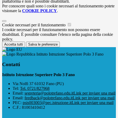
piattaforma e non è possibile disabilitarli.
Per conoscere quali sono i cookie necessari al funzionamento potete
visionare la
COOKIE POLICY
.
Cookie necessari per il funzionamento
I cookie necessari per il funzionamento non possono essere
disabilitati. È possibile consultare l'elenco nella pagina della cookie
policy.
Accetta tutti
Salva le preferenze
Istituto Istruzione Superiore Polo 3 Fano
Contatti
Istituto Istruzione Superiore Polo 3 Fano
Via Nolfi 37 61032 Fano (PU)
Tel:
Tel. 0721/827968
Email:
segreteria@polotrefano.e​du.it
Link per inviare una mail
Email:
feedback@polotrefano.edu.it
Link per inviare una mail
PEC:
psis003003@pec.istruzione.it
Link per inviare una mail
C.F.: 81003410412