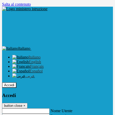
Salta al contenuto
Italiano
Italiano
English
Français
Español
عربى
Accedi
Accedi
button close
×
Nome Utente