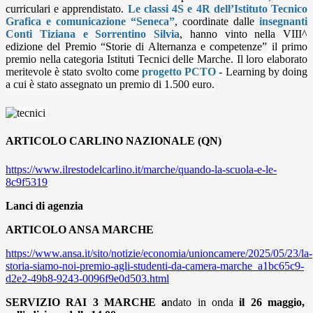
curriculari e apprendistato.
Le classi 4S e 4R dell’Istituto Tecnico
Grafica e comunicazione “Seneca”
, coordinate dalle
insegnanti
Conti Tiziana e Sorrentino Silvia
, hanno vinto nell
a VIII^
edizione del Premio
“
Storie di Alternanza e competenze”
il primo
premio nella categoria Istituti Tecnici delle Marche. Il loro elaborato
meritevole è stato svolto come
progetto PCTO
- Learning by doing
a cui è stato assegnato un premio di 1.500 euro.
ARTICOLO CARLINO NAZIONALE (QN)
https://www.ilrestodelcarlino.it/marche/quando-la-scuola-e-le-
8c9f5319
Lanci di agenzia
ARTICOLO ANSA MARCHE
https://www.ansa.it/sito/notizie/economia/unioncamere/2025/05/23/la-
storia-siamo-noi-premio-agli-studenti-da-camera-marche_a1bc65c9-
d2e2-49b8-9243-0096f9e0d503.html
SERVIZIO RAI 3 MARCHE a
ndato
in onda
il 26 maggio,