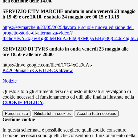
nell'edizione delle 14.00.
SERVIZIO E'TV MARCHE andato in onda venerdì 23 maggio
h 19.49 e ore 20.10, e sabato 24 maggio ore 00.15 e 13.15
https://etvmarche.it/23/05/2025/lavoro-e-scuole-nuova-edizione-del-
progetto-storie-di-alternanza-video/?
fbclid=IwY2xjawKg8t5leHRuA2FlbQIxMQABHrp3QC40cZIgi
SERVIZIO DI TVRS andato in onda venerdì 23 maggio alle
ore 18.50 e alle ore 20.00
https://drive.google.com/file/d/17G4xCa9uAt-
K42C9muatc5KXBTLBCXt4/view
Notizie
Questo sito o gli strumenti terzi da questo utilizzati si avvalgono di
cookie necessari al funzionamento ed utili alle finalità illustrate nella
COOKIE POLICY
.
Personalizza
Rifiuta tutti
i cookies
Accetta tutti
i cookies
Gestione cookie
In questa schermata è possibile scegliere quali cookie consentire.
I cookie necessari sono quelli che consentono il funzionamento della