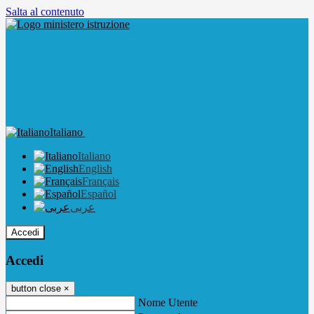
Salta al contenuto
Italiano
Italiano
English
Français
Español
عربى
Accedi
Accedi
button close
×
Nome Utente