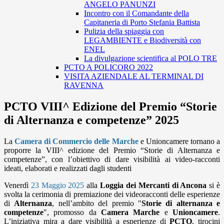
ANGELO PANUNZI
Incontro con il Comandante della
Capitaneria di Porto Stefania Battista
Pulizia della spiaggia con
LEGAMBIENTE e Biodiversità con
ENEL
La divulgazione scientifica al POLO TRE
PCTO A POLICORO 2022
VISITA AZIENDALE AL TERMINAL DI
RAVENNA
PCTO VIII^ Edizione del Premio “Storie
di Alternanza e competenze” 2025
La
Camera di Commercio delle Marche
e Unioncamere tornano a
proporre la VIII^ edizione del
Premio “Storie di Alternanza e
competenze”
, con l’obiettivo di dare visibilità ai video-racconti
ideati, elaborati e realizzati dagli studenti
Venerdì
23 Maggio 2025
alla
Loggia dei Mercanti di Ancona
si è
svolta la cerimonia di premiazione dei videoracconti delle esperienze
di
Alternanza
, nell
’
ambito del premio "
Storie di alternanza e
competenze
", promosso da
Camera Marche
e
Unioncamere
.
L
’
iniziativa mira a dare visibilità a esperienze di
PCTO
, tirocini