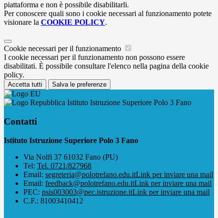
piattaforma e non è possibile disabilitarli.
Per conoscere quali sono i cookie necessari al funzionamento potete
visionare la
COOKIE POLICY
.
Cookie necessari per il funzionamento
I cookie necessari per il funzionamento non possono essere
disabilitati. È possibile consultare l'elenco nella pagina della cookie
policy.
Accetta tutti
Salva le preferenze
Istituto Istruzione Superiore Polo 3 Fano
Contatti
Istituto Istruzione Superiore Polo 3 Fano
Via Nolfi 37 61032 Fano (PU)
Tel:
Tel. 0721/827968
Email:
segreteria@polotrefano.e​du.it
Link per inviare una mail
Email:
feedback@polotrefano.edu.it
Link per inviare una mail
PEC:
psis003003@pec.istruzione.it
Link per inviare una mail
C.F.: 81003410412