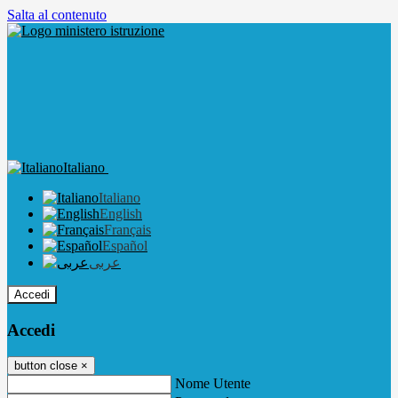
Salta al contenuto
Italiano
Italiano
English
Français
Español
عربى
Accedi
Accedi
button close
×
Nome Utente